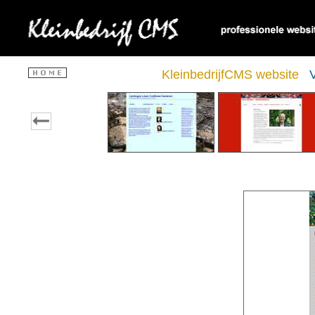
KleinbedrijfCMS website