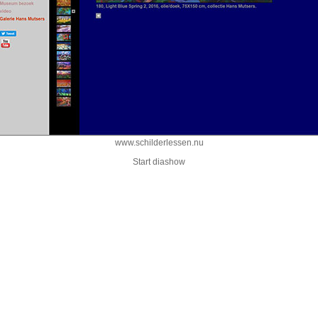
www.schilderlessen.nu
Start diashow