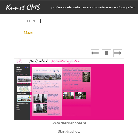
Menu
www.derkdenboer.nl
Start diashow